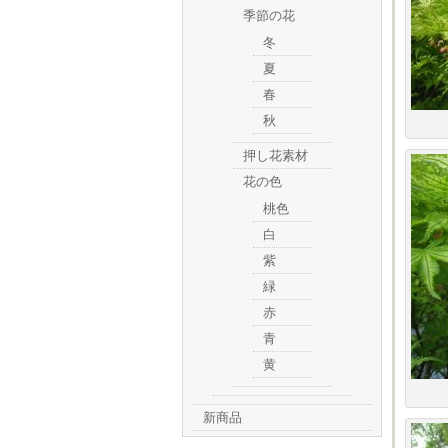
季節の花
冬
夏
春
秋
押し花素材
花の色
桃色
白
紫
緑
赤
青
黄
新商品