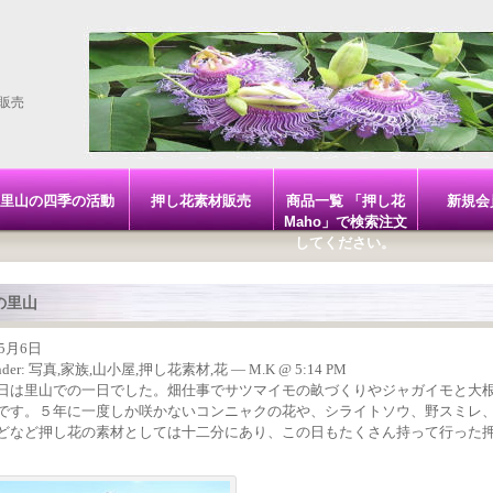
販売
里山の四季の活動
押し花素材販売
商品一覧 「押し花
新規会
Maho」で検索注文
してください。
の里山
年5月6日
nder:
写真
,
家族
,
山小屋
,
押し花素材
,
花
— M.K @ 5:14 PM
日は里山での一日でした。畑仕事でサツマイモの畝づくりやジャガイモと大
です。５年に一度しか咲かないコンニャクの花や、シライトソウ、野スミレ
どなど押し花の素材としては十二分にあり、この日もたくさん持って行った