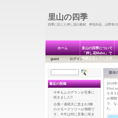
里山の四季
四季に応じた押し花の素材、押花作品、山野草の
ホーム
里山の四季について
「押し花Maho」で
検索注文してくださ
guest
ログイン
い。
検
連休
索:
最近の投稿
2018
Filed u
今年もムカデランが見事に
５月５
咲きました!!
が満開
ラ、な
台風一過晴天に恵まれ3種
た。
のスモークツリーが満開で
す。今年は特に見事に咲き