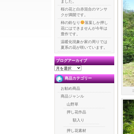
ました。
桜の花と白赤混合のマンサ
クが満開です。
柿の鈴なり
落葉しか押し
花にはできませんが今年は
豊作です。
温暖化現象か家の周りでは
夏系の花が咲いています。
ブログアーカイブ
ブ
ロ
商品カテゴリー
グ
ア
お勧め商品
ー
カ
商品ジャンル
イ
山野草
ブ
押し花作品
額入り
押し花素材