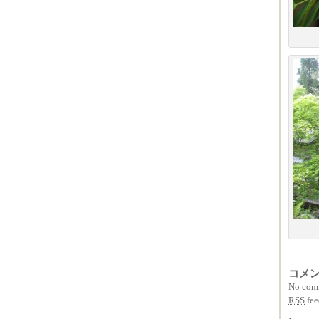
コメ
No comm
RSS
fee