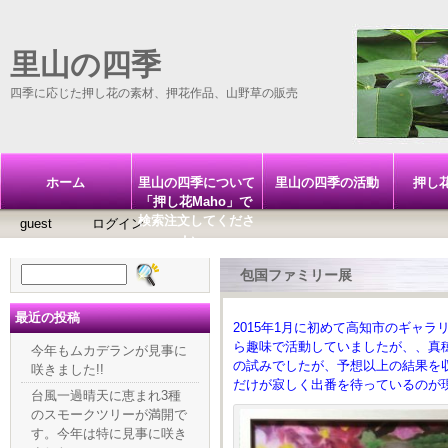
里山の四季
四季に応じた押し花の素材、押花作品、山野草の販売
ホーム
里山の四季について
里山の四季の活動
押し
「押し花Maho」で
検索注文してくださ
guest
ログイン
い。
検
包国ファミリー展
索:
最近の投稿
2015年1月に初めて高知市のギャ
ら趣味で活動していましたが、、真
今年もムカデランが見事に
の試みでしたが、予想以上の結果を
咲きました!!
だけが寂しく出番を待っているのが
台風一過晴天に恵まれ3種
のスモークツリーが満開で
す。今年は特に見事に咲き