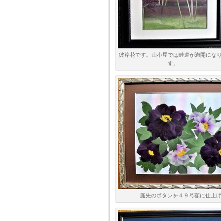
彼岸花です。山小屋では畦道が満開にな
す。
庭先のボタンを４９号額に仕上