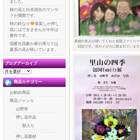
ました。
桜の花と白赤混合のマンサ
クが満開です。
柿の鈴なり
落葉しか押し
花にはできませんが今年は
豊作です。
真穂の友人が描いてくれた包国ファミリー
温暖化現象か家の周りでは
顔絵です。花やメダカに囲まれています
夏系の花が咲いています。
ブログアーカイブ
ブ
ロ
商品カテゴリー
グ
ア
お勧め商品
ー
カ
商品ジャンル
イ
山野草
ブ
押し花作品
額入り
押し花素材