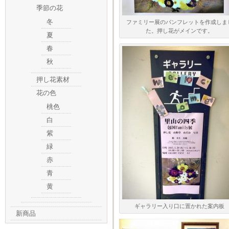
季節の花
冬
ファミリー展のパンフレットを作成しま
た。押し花がメインです。
夏
春
秋
押し花素材
花の色
桃色
白
紫
緑
赤
青
黄
ギャラリー入り口に置かれた案内板
新商品