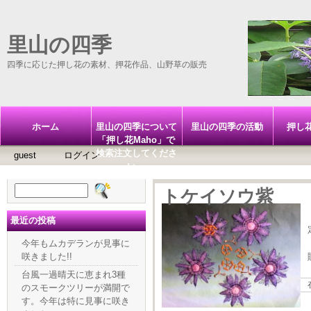
里山の四季
四季に応じた押し花の素材、押花作品、山野草の販売
ホーム
里山の四季について
里山の四季の活動
押し
「押し花Maho」で
検索注文してくださ
guest
ログイン
い。
検
トケイソウ紫
索:
最近の投稿
今年もムカデランが見事に
咲きました!!
台風一過晴天に恵まれ3種
のスモークツリーが満開で
す。今年は特に見事に咲き