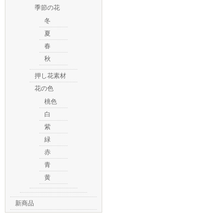
季節の花
冬
夏
春
秋
押し花素材
花の色
桃色
白
紫
緑
赤
青
黄
新商品