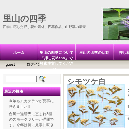
里山の四季
四季に応じた押し花の素材、押花作品、山野草の販売
ホーム
里山の四季について
里山の四季の活動
押し
「押し花Maho」で
検索注文してくださ
guest
ログイン
い。
検
シモツケ白
索:
最近の投稿
今年もムカデランが見事に
咲きました!!
台風一過晴天に恵まれ3種
のスモークツリーが満開で
す。今年は特に見事に咲き