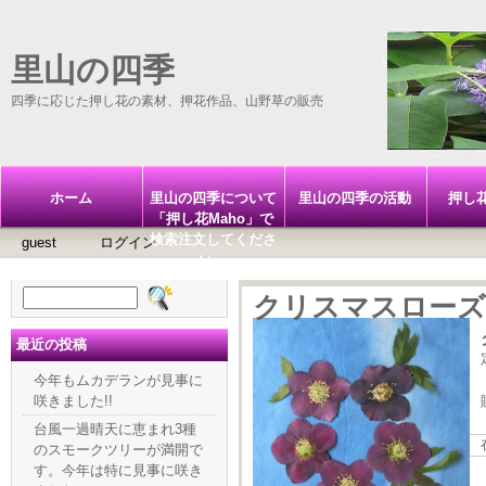
里山の四季
四季に応じた押し花の素材、押花作品、山野草の販売
ホーム
里山の四季について
里山の四季の活動
押し
「押し花Maho」で
検索注文してくださ
guest
ログイン
い。
検
クリスマスロー
索:
最近の投稿
今年もムカデランが見事に
咲きました!!
台風一過晴天に恵まれ3種
のスモークツリーが満開で
す。今年は特に見事に咲き