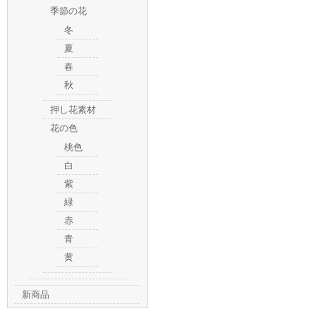
季節の花
冬
夏
春
秋
押し花素材
花の色
桃色
白
紫
緑
赤
青
黄
新商品