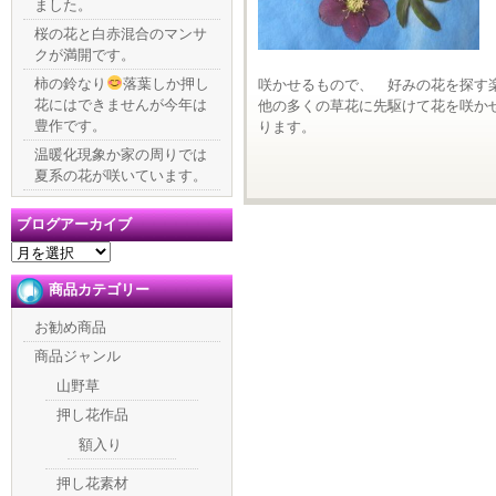
ました。
桜の花と白赤混合のマンサ
クが満開です。
柿の鈴なり
落葉しか押し
咲かせるもので、 好みの花を探す
花にはできませんが今年は
他の多くの草花に先駆けて花を咲か
豊作です。
ります。
温暖化現象か家の周りでは
夏系の花が咲いています。
ブログアーカイブ
ブ
ロ
商品カテゴリー
グ
ア
お勧め商品
ー
カ
商品ジャンル
イ
山野草
ブ
押し花作品
額入り
押し花素材